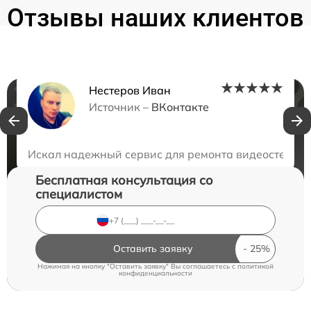
Отзывы наших клиентов
Нестеров Иван
Нужна консультация?
Источник –
ВКонтакте
Закажите бесплатную консультацию
Искал надежный сервис для ремонта видеостены и 
Бесплатная консультация со
специалистом
Оставить заявку
Нажимая на кнопку "Оставить заявку" Вы соглашаетесь c
политикой
конфиденциальности