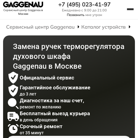
+7 (495) 023-41-97
Ежедневно с 9:00 до 21:00
Сервисный центр Gaggenau
в
Москве
Позвонить
мне утром
Сервисный центр Gaggenau
Каталог устройств
Р
Замена ручек терморегулятора
духового шкафа
Gaggenau в Москве
Официальный сервис
Гарантийное обслуживание
до 3 лет
Диагностика за наш счет,
ремонт по желанию
Бесплатный выезд курьера
в день обращения
Срочный ремонт
от 35 минут