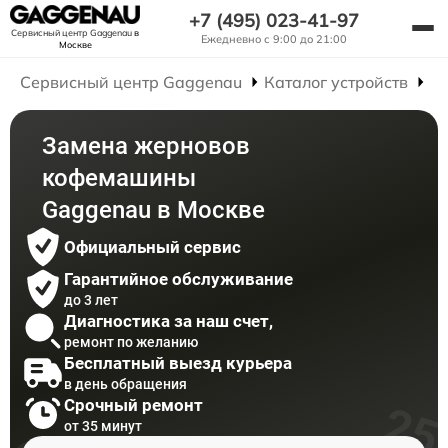
+7 (495) 023-41-97
Сервисный центр Gaggenau
в
Ежедневно с 9:00 до 21:00
Москве
Сервисный центр Gaggenau
Каталог устройств
Р
Замена жерновов
кофемашины
Gaggenau в Москве
Официальный сервис
Гарантийное обслуживание
до 3 лет
Диагностика за наш счет,
ремонт по желанию
Бесплатный выезд курьера
в день обращения
Срочный ремонт
от 35 минут