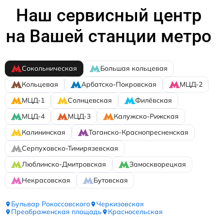
Наш сервисный центр
на Вашей станции метро
Сокольническая
Большая кольцевая
Кольцевая
Арбатско-Покровская
МЦД-2
МЦД-1
Солнцевская
Филёвская
МЦД-4
МЦД-3
Калужско-Рижская
Калининская
Таганско-Краснопресненская
Серпуховско-Тимирязевская
Люблинско-Дмитровская
Замоскворецкая
Некрасовская
Бутовская
Бульвар Рокоссовского
Черкизовская
Преображенская площадь
Красносельская