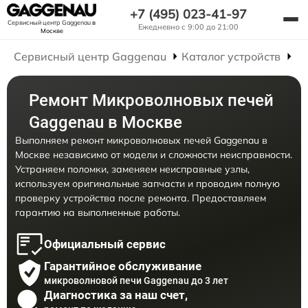
+7 (495) 023-41-97
Сервисный центр Gaggenau
в
Ежедневно с 9:00 до 21:00
Москве
Сервисный центр Gaggenau
Каталог устройств
Р
Ремонт Микроволновых печей
Gaggenau в Москве
Выполняем ремонт микроволновых печей Gaggenau в
Москве независимо от модели и сложности неисправности.
Устраняем поломки, заменяем неисправные узлы,
используем оригинальные запчасти и проводим полную
проверку устройства после ремонта. Предоставляем
гарантию на выполненные работы.
Официальный сервис
Гарантийное обслуживание
микроволновой печи Gaggenau до 3 лет
Диагностика за наш счет,