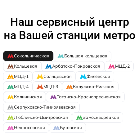
Наш сервисный центр
на Вашей станции метро
Сокольническая
Большая кольцевая
Кольцевая
Арбатско-Покровская
МЦД-2
МЦД-1
Солнцевская
Филёвская
МЦД-4
МЦД-3
Калужско-Рижская
Калининская
Таганско-Краснопресненская
Серпуховско-Тимирязевская
Люблинско-Дмитровская
Замоскворецкая
Некрасовская
Бутовская