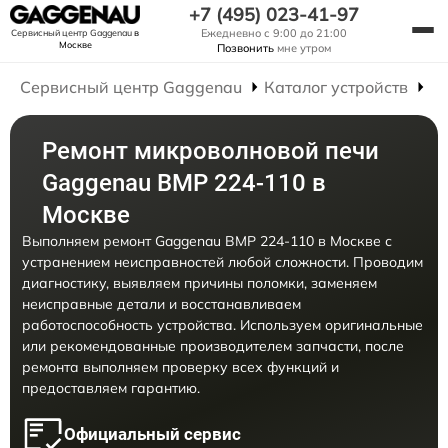
+7 (495) 023-41-97
Ежедневно с 9:00 до 21:00
Сервисный центр Gaggenau
в
Москве
Позвонить
мне утром
Сервисный центр Gaggenau
Каталог устройств
Р
Ремонт микроволновой печи
Gaggenau BMP 224-110 в
Москве
Выполняем ремонт Gaggenau BMP 224-110 в Москве с
устранением неисправностей любой сложности. Проводим
диагностику, выявляем причины поломки, заменяем
неисправные детали и восстанавливаем
работоспособность устройства. Используем оригинальные
или рекомендованные производителем запчасти, после
ремонта выполняем проверку всех функций и
предоставляем гарантию.
Официальный сервис