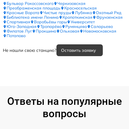
Бульвар Рокоссовского
Черкизовская
Преображенская площадь
Красносельская
Красные Ворота
Чистые пруды
Лубянка
Охотный Ряд
Библиотека имени Ленина
Кропоткинская
Фрунзенская
Спортивная
Воробьёвы горы
Университет
Юго-Западная
Тропарёво
Румянцево
Саларьево
Филатов Луг
Прокшино
Ольховая
Новомосковская
Потапово
Не нашли свою станцию?
Оставить заявку
Ответы на популярные
вопросы