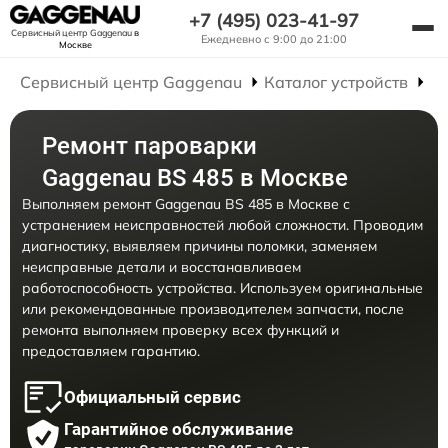
+7 (495) 023-41-97
Сервисный центр Gaggenau
в
Ежедневно с 9:00 до 21:00
Москве
Сервисный центр Gaggenau
Каталог устройств
Р
Ремонт пароварки
Gaggenau BS 485 в Москве
Выполняем ремонт Gaggenau BS 485 в Москве с
устранением неисправностей любой сложности. Проводим
диагностику, выявляем причины поломки, заменяем
неисправные детали и восстанавливаем
работоспособность устройства. Используем оригинальные
или рекомендованные производителем запчасти, после
ремонта выполняем проверку всех функций и
предоставляем гарантию.
Официальный сервис
Гарантийное обслуживание