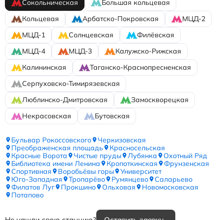
Сокольническая
Большая кольцевая
Кольцевая
Арбатско-Покровская
МЦД-2
МЦД-1
Солнцевская
Филёвская
МЦД-4
МЦД-3
Калужско-Рижская
Калининская
Таганско-Краснопресненская
Серпуховско-Тимирязевская
Люблинско-Дмитровская
Замоскворецкая
Некрасовская
Бутовская
Бульвар Рокоссовского
Черкизовская
Преображенская площадь
Красносельская
Красные Ворота
Чистые пруды
Лубянка
Охотный Ряд
Библиотека имени Ленина
Кропоткинская
Фрунзенская
Спортивная
Воробьёвы горы
Университет
Юго-Западная
Тропарёво
Румянцево
Саларьево
Филатов Луг
Прокшино
Ольховая
Новомосковская
Потапово
Не нашли свою станцию?
Оставить заявку