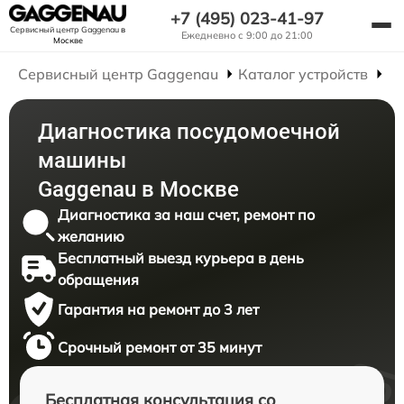
+7 (495) 023-41-97
Сервисный центр Gaggenau
в
Ежедневно с 9:00 до 21:00
Москве
Сервисный центр Gaggenau
Каталог устройств
Р
Диагностика посудомоечной
машины
Gaggenau в Москве
Диагностика за наш счет, ремонт по
желанию
Бесплатный выезд курьера в день
обращения
Гарантия на ремонт до 3 лет
Срочный ремонт от 35 минут
Бесплатная консультация со