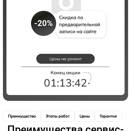
Скидка по
-20%
предварительной
записи на сайте
Цены на ремонт
Конец акции
01:13:41
Преимущества
Этапы работ
Цены
Гарантия
М
Преимущества сервис-