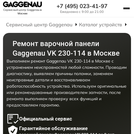
+7 (495) 023-41-97
Сервисный центр Gaggenau
в
Ежедневно с 9:00 до 21:00
Москве
Сервисный центр Gaggenau
Каталог устройств
Р
Ремонт варочной панели
Gaggenau VK 230-114 в Москве
Выполняем ремонт Gaggenau VK 230-114 в Москве с
устранением неисправностей любой сложности. Проводим
диагностику, выявляем причины поломки, заменяем
неисправные детали и восстанавливаем
работоспособность устройства. Используем оригинальные
или рекомендованные производителем запчасти, после
ремонта выполняем проверку всех функций и
предоставляем гарантию.
Официальный сервис
Гарантийное обслуживание