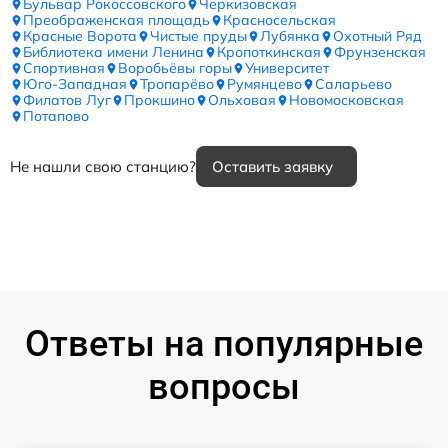
Бульвар Рокоссовского
Черкизовская
Преображенская площадь
Красносельская
Красные Ворота
Чистые пруды
Лубянка
Охотный Ряд
Библиотека имени Ленина
Кропоткинская
Фрунзенская
Спортивная
Воробьёвы горы
Университет
Юго-Западная
Тропарёво
Румянцево
Саларьево
Филатов Луг
Прокшино
Ольховая
Новомосковская
Потапово
Не нашли свою станцию?
Оставить заявку
Ответы на популярные
вопросы