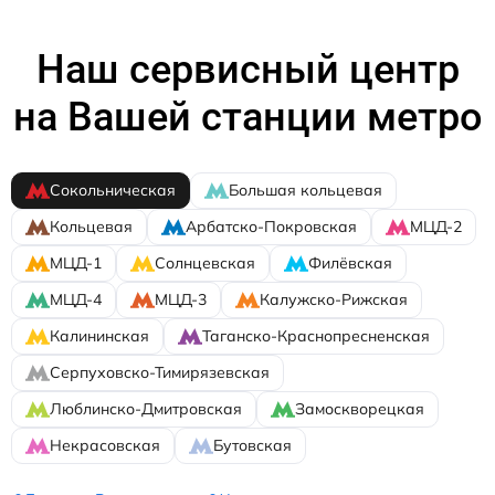
Наш сервисный центр
на Вашей станции метро
Сокольническая
Большая кольцевая
Кольцевая
Арбатско-Покровская
МЦД-2
МЦД-1
Солнцевская
Филёвская
МЦД-4
МЦД-3
Калужско-Рижская
Калининская
Таганско-Краснопресненская
Серпуховско-Тимирязевская
Люблинско-Дмитровская
Замоскворецкая
Некрасовская
Бутовская