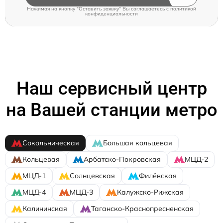
Нажимая на кнопку "Оставить заявку" Вы соглашаетесь c
политикой
конфиденциальности
Наш сервисный центр
на Вашей станции метро
Сокольническая
Большая кольцевая
Кольцевая
Арбатско-Покровская
МЦД-2
МЦД-1
Солнцевская
Филёвская
МЦД-4
МЦД-3
Калужско-Рижская
Калининская
Таганско-Краснопресненская