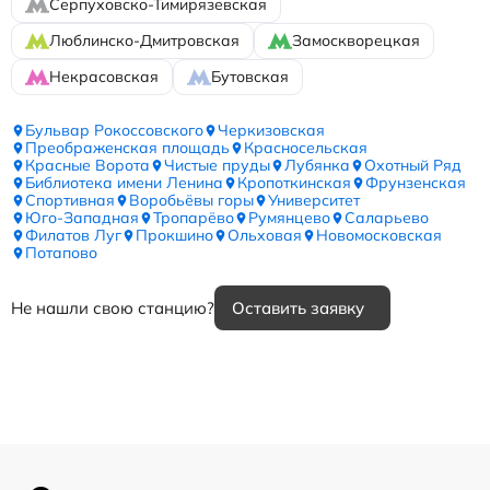
Серпуховско-Тимирязевская
Люблинско-Дмитровская
Замоскворецкая
Некрасовская
Бутовская
Бульвар Рокоссовского
Черкизовская
Преображенская площадь
Красносельская
Красные Ворота
Чистые пруды
Лубянка
Охотный Ряд
Библиотека имени Ленина
Кропоткинская
Фрунзенская
Спортивная
Воробьёвы горы
Университет
Юго-Западная
Тропарёво
Румянцево
Саларьево
Филатов Луг
Прокшино
Ольховая
Новомосковская
Потапово
Не нашли свою станцию?
Оставить заявку