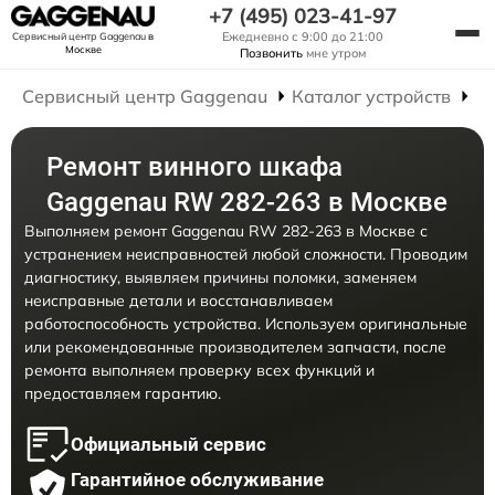
+7 (495) 023-41-97
Ежедневно с 9:00 до 21:00
Сервисный центр Gaggenau
в
Москве
Позвонить
мне утром
Сервисный центр Gaggenau
Каталог устройств
Р
Ремонт винного шкафа
Gaggenau RW 282-263 в Москве
Выполняем ремонт Gaggenau RW 282-263 в Москве с
устранением неисправностей любой сложности. Проводим
диагностику, выявляем причины поломки, заменяем
неисправные детали и восстанавливаем
работоспособность устройства. Используем оригинальные
или рекомендованные производителем запчасти, после
ремонта выполняем проверку всех функций и
предоставляем гарантию.
Официальный сервис
Гарантийное обслуживание