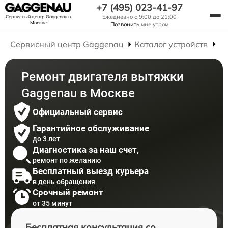
+7 (495) 023-41-97
Ежедневно с 9:00 до 21:00
Сервисный центр Gaggenau
в
Москве
Позвонить
мне утром
Сервисный центр Gaggenau
Каталог устройств
Р
Ремонт двигателя вытяжки
Gaggenau в Москве
Официальный сервис
Гарантийное обслуживание
до 3 лет
Диагностика за наш счет,
ремонт по желанию
Бесплатный выезд курьера
в день обращения
Срочный ремонт
от 35 минут
Бесплатная консультация со